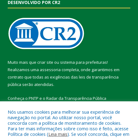
DESENVOLVIDO POR CR2
Muito mais que
criar site
ou
sistema para prefeituras
!
Realizamos uma
assessoria
completa, onde garantimos em
contrato que todas as exigências das
leis de transparência
pública
serão atendidas.
Conheça o
PNTP
e o
Radar da Transparência Pública
Nós usamos cookies para melhorar sua experiência de
navegação no portal. Ao utilizar nosso portal, você
concorda com a política de monitoramento de cookies.
Para ter mais informações sobre como isso é feito, acesse
Todos os direitos reservados a Prefeitura Municipal de Vitória do
Política de cookies (
Leia mais
). Se você concorda, clique em
Xingu.