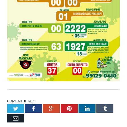
COMPARTILHAR:
Twitter
Facebook
Google+
Pinterest
LinkedIn
Tumblr
Email