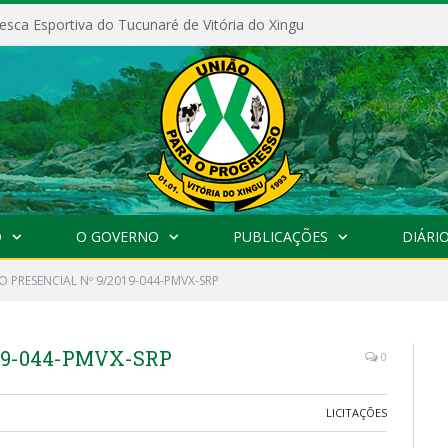
esca Esportiva do Tucunaré de Vitória do Xingu
O
O GOVERNO
PUBLICAÇÕES
DIÁRIO
 PRESENCIAL Nº 9/2019-044-PMVX-SRP
19-044-PMVX-SRP
0
LICITAÇÕES