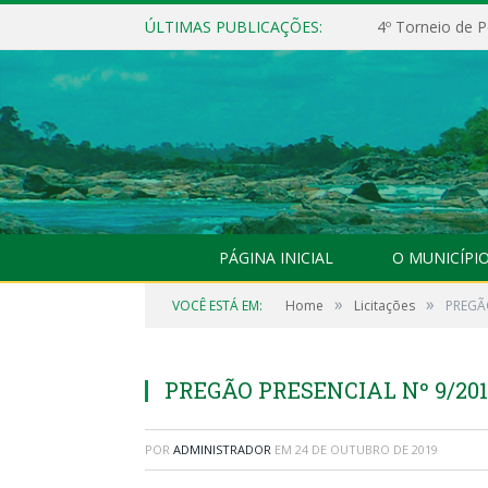
ÚLTIMAS PUBLICAÇÕES:
4º Torneio de P
PÁGINA INICIAL
O MUNICÍPI
»
»
VOCÊ ESTÁ EM:
Home
Licitações
PREGÃO
PREGÃO PRESENCIAL Nº 9/20
POR
ADMINISTRADOR
EM
24 DE OUTUBRO DE 2019