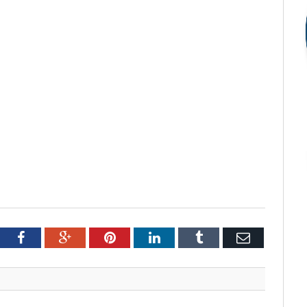
tter
Facebook
Google+
Pinterest
LinkedIn
Tumblr
Email