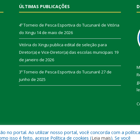
ÚLTIMAS PUBLICAÇÕES
D
4º Torneio de Pesca Esportiva do Tucunaré de Vitória
do Xingu
14 de maio de 2026
Vitória do Xingu publica edital de seleção para
Diretor(a) e Vice-Diretor(a) das escolas municipais
19
de janeiro de 2026
M
3º Torneio de Pesca Esportiva do Tucunaré
27 de
R
junho de 2025
g
l
C
 no portal. Ao utilizar nosso portal, você concorda com a polític
de Vitória do Xingu.
Mapa do Si
 isso é feito, acesse Política de cookies (
Leia mais
). Se você