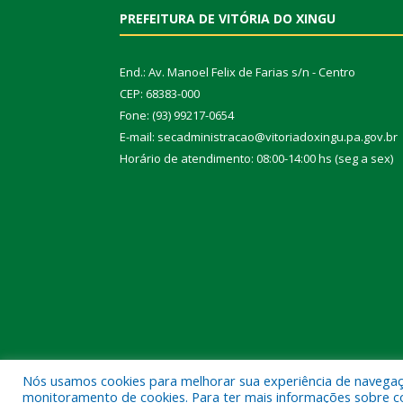
PREFEITURA DE VITÓRIA DO XINGU
End.: Av. Manoel Felix de Farias s/n - Centro
CEP: 68383-000
Fone: (93) 99217-0654
E-mail: secadministracao@vitoriadoxingu.pa.gov.br
Horário de atendimento: 08:00-14:00 hs (seg a sex)
Nós usamos cookies para melhorar sua experiência de navegação
Todos os direitos reservados a Prefeitura Municipal 
monitoramento de cookies. Para ter mais informações sobre como