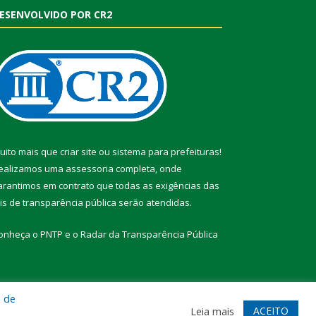
ESENVOLVIDO POR CR2
uito mais que
criar site
ou
sistema para prefeituras
!
ealizamos uma
assessoria
completa, onde
arantimos em contrato que todas as exigências das
eis de transparência pública
serão atendidas.
onheça o
PNTP
e o
Radar da Transparência Pública
a de
te
Acessar Área Administrativa
Acessar Webmail
ACEITO
Leia mais