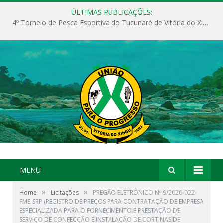
ÚLTIMAS PUBLICAÇÕES:
4º Torneio de Pesca Esportiva do Tucunaré de Vitória do Xingu
MENU
»
»
Home
Licitações
PREGÃO ELETRÔNICO Nº 9/2020-022-
FME-SRP (REGISTRO DE PREÇOS PARA CONTRATAÇÃO DE EMPRESA
ESPECIALIZADA PARA O FORNECIMENTO E PRESTAÇÃO DE
SERVIÇO DE CONFECÇÃO E INSTALAÇÃO DE CORTINAS DE