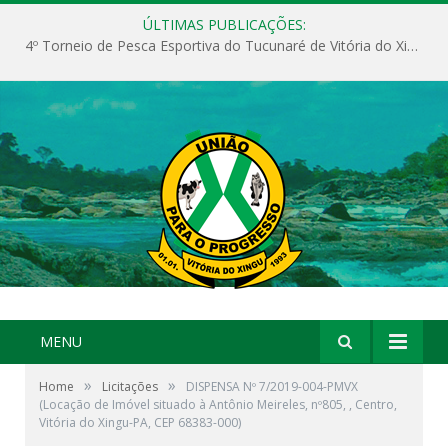
ÚLTIMAS PUBLICAÇÕES:
4º Torneio de Pesca Esportiva do Tucunaré de Vitória do Xingu
MENU
»
»
Home
Licitações
DISPENSA Nº 7/2019-004-PMVX
(Locação de Imóvel situado à Antônio Meireles, nº805, , Centro,
Vitória do Xingu-PA, CEP 68383-000)