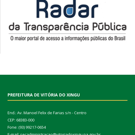
PREFEITURA DE VITÓRIA DO XINGU
End.: Av. Manoel Felix de Farias s/n - Centro
CEP: 68383-000
Fone: (93) 99217-0654
E-mail: secadministracao@vitoriadoxingu.pa.gov.br