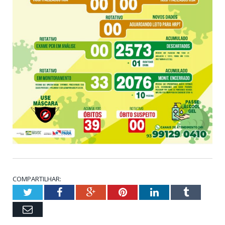
COMPARTILHAR:
Twitter
Facebook
Google+
Pinterest
LinkedIn
Tumblr
Email