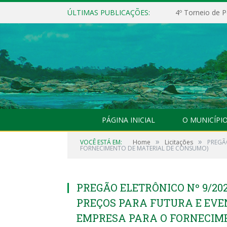
ÚLTIMAS PUBLICAÇÕES:
4º Torneio de P
PÁGINA INICIAL
O MUNICÍPI
»
»
VOCÊ ESTÁ EM:
Home
Licitações
PREGÃ
FORNECIMENTO DE MATERIAL DE CONSUMO)
PREGÃO ELETRÔNICO Nº 9/20
PREÇOS PARA FUTURA E EV
EMPRESA PARA O FORNECIM