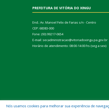
PREFEITURA DE VITÓRIA DO XINGU
End.: Av. Manoel Felix de Farias s/n - Centro
CEP: 68383-000
Fone: (93) 99217-0654
E-mail: secadministracao@vitoriadoxingu.pa.gov.br
Horário de atendimento: 08:00-14:00 hs (seg a sex)
Nós usamos cookies para melhorar sua experiência de navegação