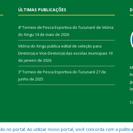
ÚLTIMAS PUBLICAÇÕES
D
4º Torneio de Pesca Esportiva do Tucunaré de Vitória
do Xingu
14 de maio de 2026
Vitória do Xingu publica edital de seleção para
Diretor(a) e Vice-Diretor(a) das escolas municipais
19
de janeiro de 2026
M
3º Torneio de Pesca Esportiva do Tucunaré
27 de
R
junho de 2025
g
l
C
 no portal. Ao utilizar nosso portal, você concorda com a polític