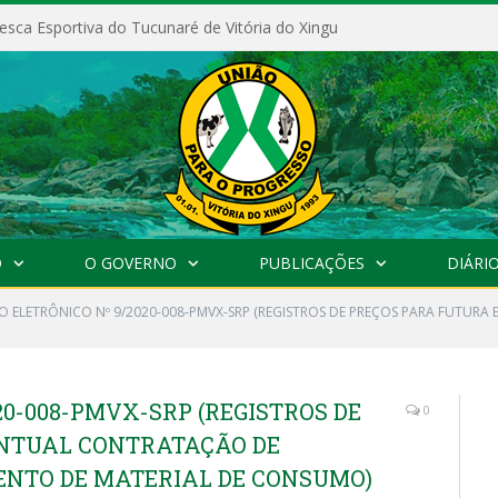
esca Esportiva do Tucunaré de Vitória do Xingu
O
O GOVERNO
PUBLICAÇÕES
DIÁRIO
O ELETRÔNICO Nº 9/2020-008-PMVX-SRP (REGISTROS DE PREÇOS PARA FUTURA
20-008-PMVX-SRP (REGISTROS DE
0
ENTUAL CONTRATAÇÃO DE
ENTO DE MATERIAL DE CONSUMO)