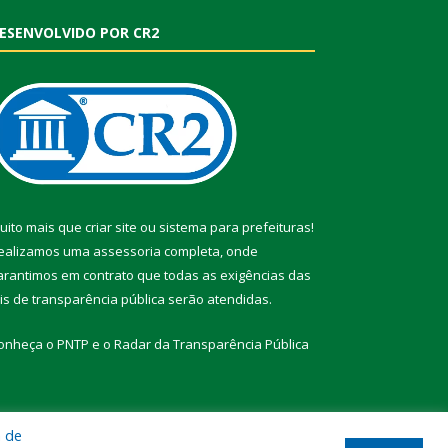
ESENVOLVIDO POR CR2
uito mais que
criar site
ou
sistema para prefeituras
!
ealizamos uma
assessoria
completa, onde
arantimos em contrato que todas as exigências das
eis de transparência pública
serão atendidas.
onheça o
PNTP
e o
Radar da Transparência Pública
a de