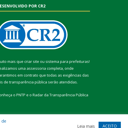
ESENVOLVIDO POR CR2
uito mais que
criar site
ou
sistema para prefeituras
!
ealizamos uma
assessoria
completa, onde
arantimos em contrato que todas as exigências das
eis de transparência pública
serão atendidas.
onheça o
PNTP
e o
Radar da Transparência Pública
a de
te
Acessar Área Administrativa
Acessar Webmail
ACEITO
Leia mais