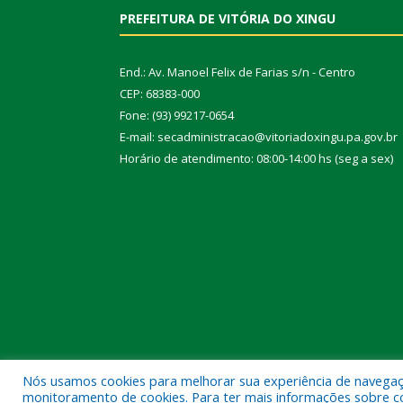
PREFEITURA DE VITÓRIA DO XINGU
End.: Av. Manoel Felix de Farias s/n - Centro
CEP: 68383-000
Fone: (93) 99217-0654
E-mail: secadministracao@vitoriadoxingu.pa.gov.br
Horário de atendimento: 08:00-14:00 hs (seg a sex)
Nós usamos cookies para melhorar sua experiência de navegação
Todos os direitos reservados a Prefeitura Municipal 
monitoramento de cookies. Para ter mais informações sobre como