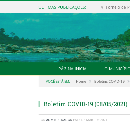
ÚLTIMAS PUBLICAÇÕES:
4º Torneio de P
PÁGINA INICIAL
O MUNICÍPI
»
»
VOCÊ ESTÁ EM:
Home
Boletins COVID-19
Boletim COVID-19 (08/05/2021)
POR
ADMINISTRADOR
EM
8 DE MAIO DE 2021