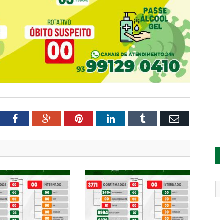
tter
Facebook
Google+
Pinterest
LinkedIn
Tumblr
Email