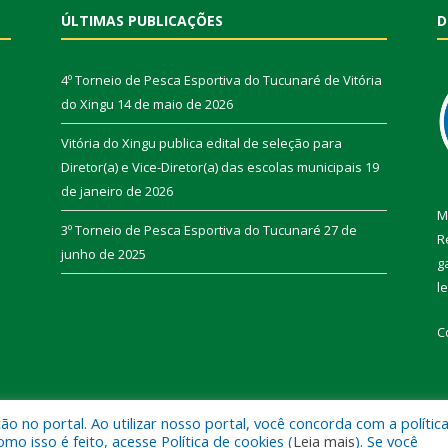
ÚLTIMAS PUBLICAÇÕES
D
4º Torneio de Pesca Esportiva do Tucunaré de Vitória
do Xingu
14 de maio de 2026
Vitória do Xingu publica edital de seleção para
Diretor(a) e Vice-Diretor(a) das escolas municipais
19
de janeiro de 2026
M
3º Torneio de Pesca Esportiva do Tucunaré
27 de
R
junho de 2025
g
l
C
 no portal. Ao utilizar nosso portal, você concorda com a polític
de Vitória do Xingu.
Mapa do Si
 isso é feito, acesse Política de cookies (
Leia mais
). Se você