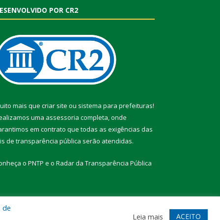
ESENVOLVIDO POR CR2
uito mais que
criar site
ou
sistema para prefeituras
!
ealizamos uma
assessoria
completa, onde
arantimos em contrato que todas as exigências das
eis de transparência pública
serão atendidas.
onheça o
PNTP
e o
Radar da Transparência Pública
a de
te
Acessar Área Administrativa
Acessar Webmail
ACEITO
Leia mais