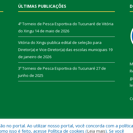
ÚLTIMAS PUBLICAÇÕES
D
4º Torneio de Pesca Esportiva do Tucunaré de Vitória
do Xingu
14 de maio de 2026
Vitória do Xingu publica edital de seleção para
Diretor(a) e Vice-Diretor(a) das escolas municipais
19
de janeiro de 2026
M
3º Torneio de Pesca Esportiva do Tucunaré
27 de
R
junho de 2025
g
l
C
 no portal. Ao utilizar nosso portal, você concorda com a polític
de Vitória do Xingu.
Mapa do Si
 isso é feito, acesse Política de cookies (
Leia mais
). Se você