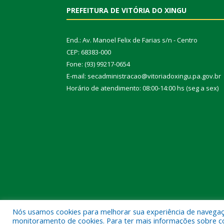
PREFEITURA DE VITÓRIA DO XINGU
End.: Av. Manoel Felix de Farias s/n - Centro
CEP: 68383-000
Fone: (93) 99217-0654
E-mail: secadministracao@vitoriadoxingu.pa.gov.br
Horário de atendimento: 08:00-14:00 hs (seg a sex)
Nós usamos cookies para melhorar sua experiência de navegação
Todos os direitos reservados a Prefeitura Municipal 
monitoramento de cookies. Para ter mais informações sobre como