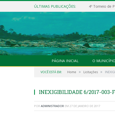
ÚLTIMAS PUBLICAÇÕES:
4º Torneio de P
PÁGINA INICIAL
O MUNICÍPI
»
»
VOCÊ ESTÁ EM:
Home
Licitações
INEXIG
INEXIGIBILIDADE 6/2017-003-
POR
ADMINISTRADOR
EM
27 DE JANEIRO DE 2017