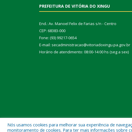
PREFEITURA DE VITÓRIA DO XINGU
End.: Av. Manoel Felix de Farias s/n - Centro
CEP: 68383-000
Fone: (93) 99217-0654
E-mail: secadministracao@vitoriadoxingu.pa.gov.br
Horário de atendimento: 08:00-14:00 hs (seg a sex)
Nós usamos cookies para melhorar sua experiência de navegação
Todos os direitos reservados a Prefeitura Municipal 
monitoramento de cookies. Para ter mais informações sobre como