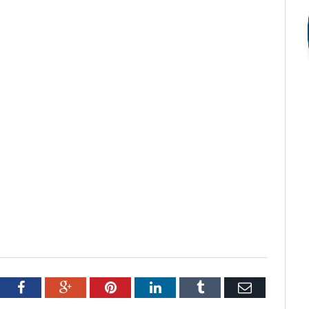
tter
Facebook
Google+
Pinterest
LinkedIn
Tumblr
Email