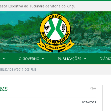
esca Esportiva do Tucunaré de Vitória do Xingu
O
O GOVERNO
PUBLICAÇÕES
DIÁRIO
IBILIDADE 6/2017-003-FMS
FMS
0
LICITAÇÕES