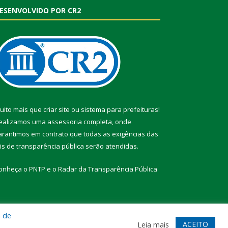
ESENVOLVIDO POR CR2
uito mais que
criar site
ou
sistema para prefeituras
!
ealizamos uma
assessoria
completa, onde
arantimos em contrato que todas as exigências das
eis de transparência pública
serão atendidas.
onheça o
PNTP
e o
Radar da Transparência Pública
a de
te
Acessar Área Administrativa
Acessar Webmail
ACEITO
Leia mais