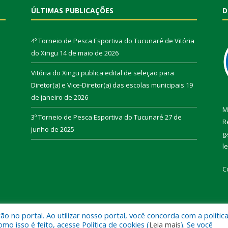
ÚLTIMAS PUBLICAÇÕES
D
4º Torneio de Pesca Esportiva do Tucunaré de Vitória
do Xingu
14 de maio de 2026
Vitória do Xingu publica edital de seleção para
Diretor(a) e Vice-Diretor(a) das escolas municipais
19
de janeiro de 2026
M
3º Torneio de Pesca Esportiva do Tucunaré
27 de
R
junho de 2025
g
l
C
 no portal. Ao utilizar nosso portal, você concorda com a polític
de Vitória do Xingu.
Mapa do Si
 isso é feito, acesse Política de cookies (
Leia mais
). Se você