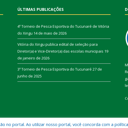
ÚLTIMAS PUBLICAÇÕES
D
4º Torneio de Pesca Esportiva do Tucunaré de Vitória
do Xingu
14 de maio de 2026
Vitória do Xingu publica edital de seleção para
Diretor(a) e Vice-Diretor(a) das escolas municipais
19
de janeiro de 2026
M
3º Torneio de Pesca Esportiva do Tucunaré
27 de
R
junho de 2025
g
l
C
 no portal. Ao utilizar nosso portal, você concorda com a polític