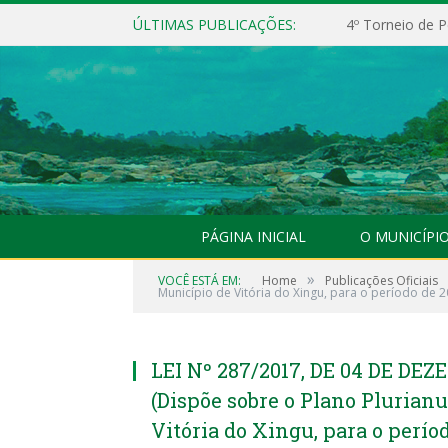
ÚLTIMAS PUBLICAÇÕES:
4º Torneio de P
PÁGINA INICIAL
O MUNICÍPI
»
VOCÊ ESTÁ EM:
Home
Publicações Oficiais
Município de Vitória do Xingu, para o período de 2
LEI Nº 287/2017, DE 04 DE DEZ
(Dispõe sobre o Plano Plurian
Vitória do Xingu, para o períod