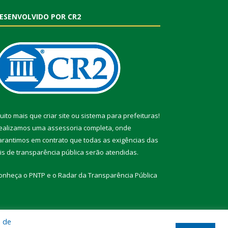
ESENVOLVIDO POR CR2
uito mais que
criar site
ou
sistema para prefeituras
!
ealizamos uma
assessoria
completa, onde
arantimos em contrato que todas as exigências das
eis de transparência pública
serão atendidas.
onheça o
PNTP
e o
Radar da Transparência Pública
a de