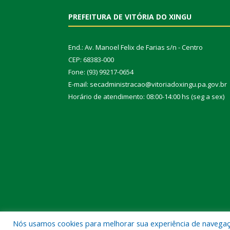
PREFEITURA DE VITÓRIA DO XINGU
End.: Av. Manoel Felix de Farias s/n - Centro
CEP: 68383-000
Fone: (93) 99217-0654
E-mail: secadministracao@vitoriadoxingu.pa.gov.br
Horário de atendimento: 08:00-14:00 hs (seg a sex)
Nós usamos cookies para melhorar sua experiência de navegação