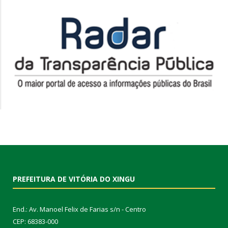
PREFEITURA DE VITÓRIA DO XINGU
End.: Av. Manoel Felix de Farias s/n - Centro
CEP: 68383-000