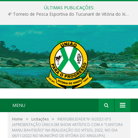
ÚLTIMAS PUBLICAÇÕES:
4º Torneio de Pesca Esportiva do Tucunaré de Vitória do Xingu
MENU
»
»
Home
Licitações
INEXIGIBILIDADE Nº 6/2022-015
(APRESENTAÇÃO ÚNICA EM SHOW ARTÍSTICO COM A “CANTORA
MANU BAHTIDÃO” NA REALIZAÇÃO DO VITSOL 2022, NO DIA
06/11/2022 NO MUNICÍPIO DE VITÓRIA DO XINGU/PA)