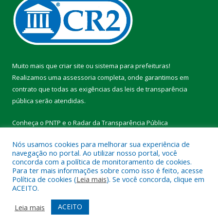
Muito mais que
criar site
ou
sistema para prefeituras
!
Realizamos uma
assessoria
completa, onde garantimos em
contrato que todas as exigências das
leis de transparência
pública
serão atendidas.
Conheça o
PNTP
e o
Radar da Transparência Pública
Nós usamos cookies para melhorar sua experiência de
navegação no portal. Ao utilizar nosso portal, você
concorda com a política de monitoramento de cookies.
Para ter mais informações sobre como isso é feito, acesse
Todos os direitos reservados a Prefeitura Municipal de Vitória do
Política de cookies (
Leia mais
). Se você concorda, clique em
Xingu.
ACEITO.
Mapa do Site
Acessar Área Administrativa
ACEITO
Leia mais
Acessar Webmail