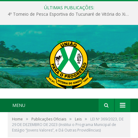
ÚLTIMAS PUBLICAÇÕES:
4º Torneio de Pesca Esportiva do Tucunaré de Vitória do Xingu
MENU
»
»
»
Home
Publicações Oficiais
Leis
LEI Nº 369/2023, DE
29 DE DEZEMBRO DE 2023 (Institui o Programa Municipal de
Estágio “Jovens Valores”, e Dá Outras Providências)