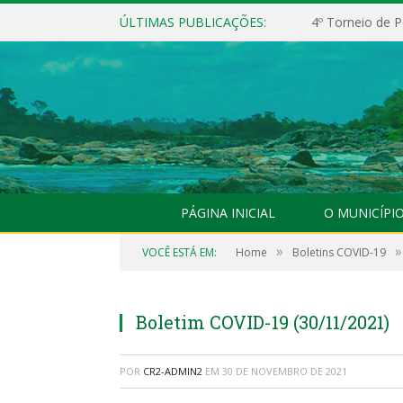
ÚLTIMAS PUBLICAÇÕES:
4º Torneio de P
PÁGINA INICIAL
O MUNICÍPI
»
»
VOCÊ ESTÁ EM:
Home
Boletins COVID-19
Boletim COVID-19 (30/11/2021)
POR
CR2-ADMIN2
EM
30 DE NOVEMBRO DE 2021