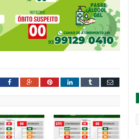
tter
Facebook
Google+
Pinterest
LinkedIn
Tumblr
Email