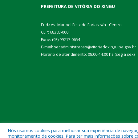
PREFEITURA DE VITÓRIA DO XINGU
End.: Av. Manoel Felix de Farias s/n - Centro
CEP: 68383-000
Fone: (93) 99217-0654
E-mail: secadministracao@vitoriadoxingu.pa.gov.br
Horário de atendimento: 08:00-14:00 hs (seg a sex)
Nós usamos cookies para melhorar sua experiência de navegação
Todos os direitos reservados a Prefeitura Municipal 
monitoramento de cookies. Para ter mais informações sobre como