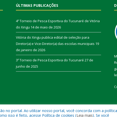
ÚLTIMAS PUBLICAÇÕES
D
4º Torneio de Pesca Esportiva do Tucunaré de Vitória
do Xingu
14 de maio de 2026
Vitória do Xingu publica edital de seleção para
Diretor(a) e Vice-Diretor(a) das escolas municipais
19
de janeiro de 2026
M
3º Torneio de Pesca Esportiva do Tucunaré
27 de
R
junho de 2025
g
l
C
 no portal. Ao utilizar nosso portal, você concorda com a polític
de Vitória do Xingu.
Mapa do Si
 isso é feito, acesse Política de cookies (
Leia mais
). Se você