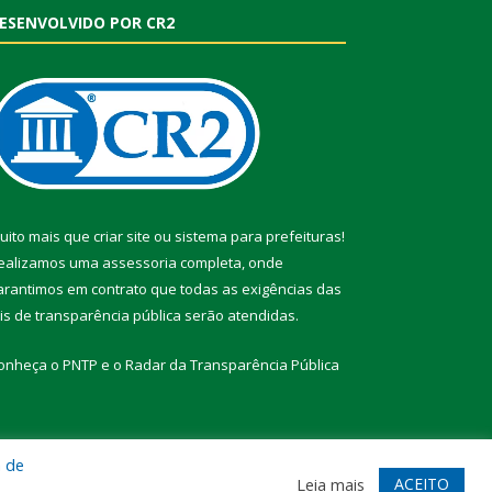
ESENVOLVIDO POR CR2
uito mais que
criar site
ou
sistema para prefeituras
!
ealizamos uma
assessoria
completa, onde
arantimos em contrato que todas as exigências das
eis de transparência pública
serão atendidas.
onheça o
PNTP
e o
Radar da Transparência Pública
a de
te
Acessar Área Administrativa
Acessar Webmail
ACEITO
Leia mais