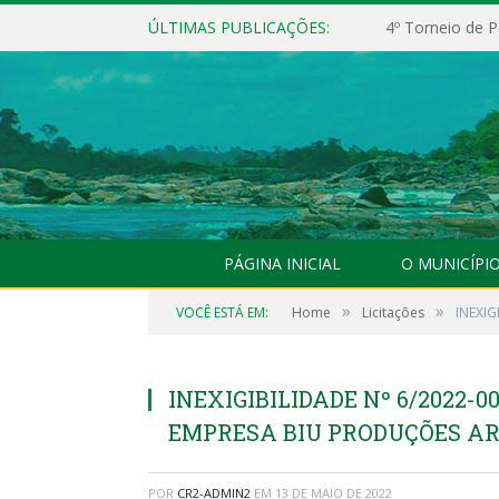
ÚLTIMAS PUBLICAÇÕES:
4º Torneio de P
PÁGINA INICIAL
O MUNICÍPI
»
»
VOCÊ ESTÁ EM:
Home
Licitações
INEXI
INEXIGIBILIDADE Nº 6/2022
EMPRESA BIU PRODUÇÕES ART
POR
CR2-ADMIN2
EM
13 DE MAIO DE 2022