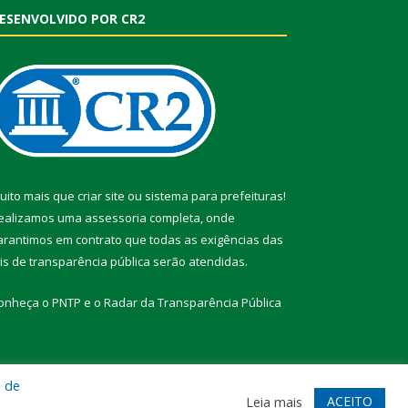
ESENVOLVIDO POR CR2
uito mais que
criar site
ou
sistema para prefeituras
!
ealizamos uma
assessoria
completa, onde
arantimos em contrato que todas as exigências das
eis de transparência pública
serão atendidas.
onheça o
PNTP
e o
Radar da Transparência Pública
a de
te
Acessar Área Administrativa
Acessar Webmail
ACEITO
Leia mais