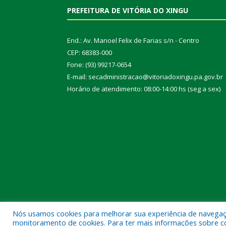
PREFEITURA DE VITÓRIA DO XINGU
End.: Av. Manoel Felix de Farias s/n - Centro
CEP: 68383-000
Fone: (93) 99217-0654
E-mail: secadministracao@vitoriadoxingu.pa.gov.br
Horário de atendimento: 08:00-14:00 hs (seg a sex)
Nós usamos cookies para melhorar sua experiência de navegação
Todos os direitos reservados a Prefeitura Municipal 
monitoramento de cookies. Para ter mais informações sobre como