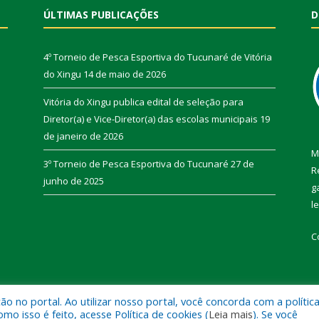
ÚLTIMAS PUBLICAÇÕES
D
4º Torneio de Pesca Esportiva do Tucunaré de Vitória
do Xingu
14 de maio de 2026
Vitória do Xingu publica edital de seleção para
Diretor(a) e Vice-Diretor(a) das escolas municipais
19
de janeiro de 2026
M
3º Torneio de Pesca Esportiva do Tucunaré
27 de
R
junho de 2025
g
l
C
 no portal. Ao utilizar nosso portal, você concorda com a polític
de Vitória do Xingu.
Mapa do Si
 isso é feito, acesse Política de cookies (
Leia mais
). Se você