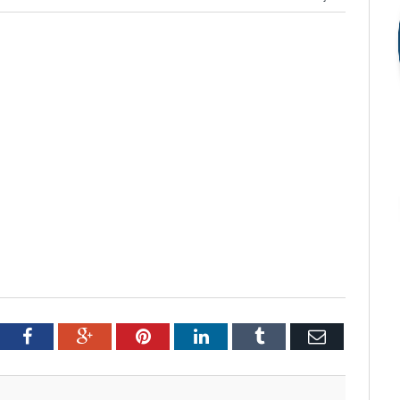
tter
Facebook
Google+
Pinterest
LinkedIn
Tumblr
Email