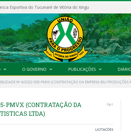
esca Esportiva do Tucunaré de Vitória do Xingu
O
O GOVERNO
PUBLICAÇÕES
DIÁRIO
GIBILIDADE Nº 6/2022-005-PMVX (CONTRATAÇÃO DA EMPRESA BIU PRODUÇÕES A
-005-PMVX (CONTRATAÇÃO DA
0
ISTICAS LTDA)
LICITAÇÕES