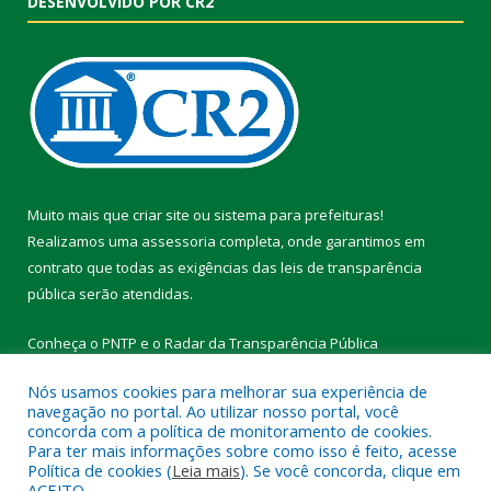
DESENVOLVIDO POR CR2
Muito mais que
criar site
ou
sistema para prefeituras
!
Realizamos uma
assessoria
completa, onde garantimos em
contrato que todas as exigências das
leis de transparência
pública
serão atendidas.
Conheça o
PNTP
e o
Radar da Transparência Pública
Nós usamos cookies para melhorar sua experiência de
navegação no portal. Ao utilizar nosso portal, você
concorda com a política de monitoramento de cookies.
Para ter mais informações sobre como isso é feito, acesse
Todos os direitos reservados a Prefeitura Municipal de Vitória do
Política de cookies (
Leia mais
). Se você concorda, clique em
Xingu.
ACEITO.