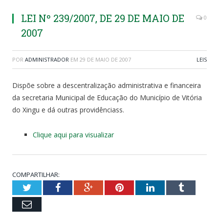
LEI Nº 239/2007, DE 29 DE MAIO DE
0
2007
POR
ADMINISTRADOR
EM
29 DE MAIO DE 2007
LEIS
Dispõe sobre a descentralização administrativa e financeira
da secretaria Municipal de Educação do Município de Vitória
do Xingu e dá outras providênciass.
Clique aqui para visualizar
COMPARTILHAR:
Twitter
Facebook
Google+
Pinterest
LinkedIn
Tumblr
Email