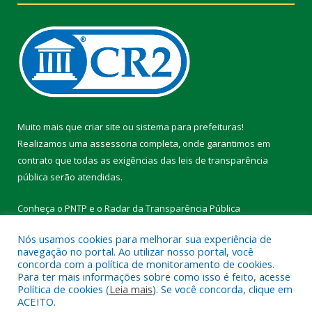
Muito mais que
criar site
ou
sistema para prefeituras
!
Realizamos uma
assessoria
completa, onde garantimos em
contrato que todas as exigências das
leis de transparência
pública
serão atendidas.
Conheça o
PNTP
e o
Radar da Transparência Pública
Nós usamos cookies para melhorar sua experiência de
navegação no portal. Ao utilizar nosso portal, você
concorda com a política de monitoramento de cookies.
Para ter mais informações sobre como isso é feito, acesse
Todos os direitos reservados a Prefeitura Municipal de Vitória do
Política de cookies (
Leia mais
). Se você concorda, clique em
Xingu.
ACEITO.