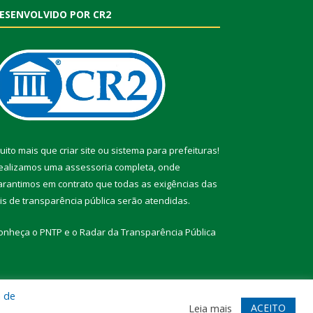
ESENVOLVIDO POR CR2
uito mais que
criar site
ou
sistema para prefeituras
!
ealizamos uma
assessoria
completa, onde
arantimos em contrato que todas as exigências das
eis de transparência pública
serão atendidas.
onheça o
PNTP
e o
Radar da Transparência Pública
a de
te
Acessar Área Administrativa
Acessar Webmail
ACEITO
Leia mais