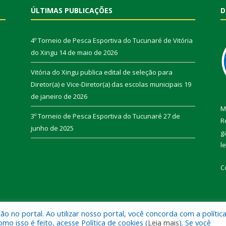
ÚLTIMAS PUBLICAÇÕES
D
4º Torneio de Pesca Esportiva do Tucunaré de Vitória
do Xingu
14 de maio de 2026
Vitória do Xingu publica edital de seleção para
Diretor(a) e Vice-Diretor(a) das escolas municipais
19
de janeiro de 2026
M
3º Torneio de Pesca Esportiva do Tucunaré
27 de
R
junho de 2025
g
l
C
 no portal. Ao utilizar nosso portal, você concorda com a polític
de Vitória do Xingu.
Mapa do Si
 isso é feito, acesse Política de cookies (
Leia mais
). Se você