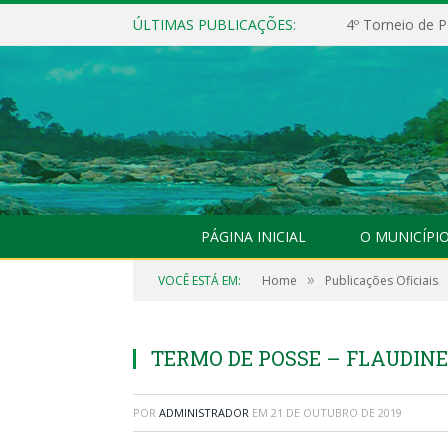
ÚLTIMAS PUBLICAÇÕES:
4º Torneio de P
PÁGINA INICIAL
O MUNICÍPI
»
VOCÊ ESTÁ EM:
Home
Publicações Oficiais
TERMO DE POSSE – FLAUDINE
POR
ADMINISTRADOR
EM
21 DE OUTUBRO DE 2019