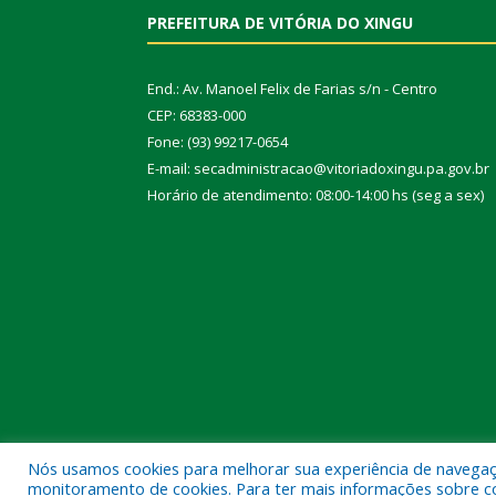
PREFEITURA DE VITÓRIA DO XINGU
End.: Av. Manoel Felix de Farias s/n - Centro
CEP: 68383-000
Fone: (93) 99217-0654
E-mail: secadministracao@vitoriadoxingu.pa.gov.br
Horário de atendimento: 08:00-14:00 hs (seg a sex)
Nós usamos cookies para melhorar sua experiência de navegação
Todos os direitos reservados a Prefeitura Municipal 
monitoramento de cookies. Para ter mais informações sobre como