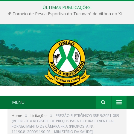
ÚLTIMAS PUBLICAÇÕES:
4º Torneio de Pesca Esportiva do Tucunaré de Vitória do Xingu
MENU
»
»
Home
Licitações
PREGÃO ELETRÔNICO SRP 9/2021-089
(REFERE-SE À REGISTRO DE PREÇOS PARA FUTURA E EVENTUAL
FORNECIMENTO DE CÂMARA FRIA (PROPOSTA Nº.
11190.812000/1190-03 – MINISTÉRIO DA SAÚDE))