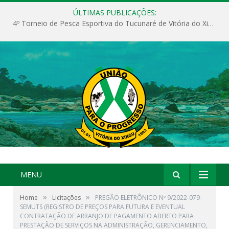
ÚLTIMAS PUBLICAÇÕES:
4º Torneio de Pesca Esportiva do Tucunaré de Vitória do Xingu
MENU
»
»
Home
Licitações
PREGÃO ELETRÔNICO Nº 9/2022-079-
SEMUTS (REGISTRO DE PREÇOS PARA FUTURA E EVENTUAL
CONTRATAÇÃO DE ARRANJO DE PAGAMENTO ABERTO PARA
PRESTAÇÃO DE SERVIÇOS NA ADMINISTRAÇÃO, GERENCIAMENTO,