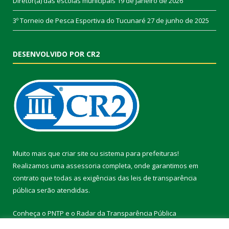
Diretor(a) das escolas municipais
19 de janeiro de 2026
3º Torneio de Pesca Esportiva do Tucunaré
27 de junho de 2025
DESENVOLVIDO POR CR2
Muito mais que
criar site
ou
sistema para prefeituras
!
Realizamos uma
assessoria
completa, onde garantimos em
contrato que todas as exigências das
leis de transparência
pública
serão atendidas.
Conheça o
PNTP
e o
Radar da Transparência Pública