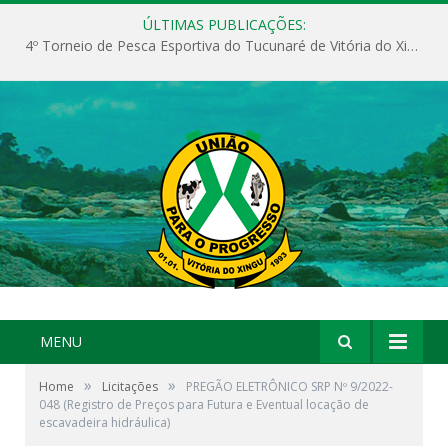
ÚLTIMAS PUBLICAÇÕES:
4º Torneio de Pesca Esportiva do Tucunaré de Vitória do Xingu
MENU
»
»
Home
Licitações
PREGÃO ELETRÔNICO SRP Nº 9/2022-
048 (Registro de Preços para Futura e Eventual locação de
escavadeira hidráulica)