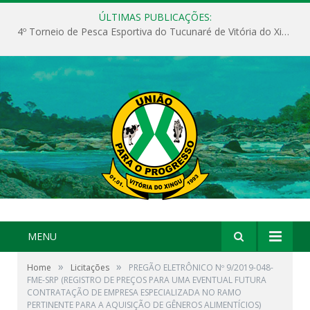
ÚLTIMAS PUBLICAÇÕES:
4º Torneio de Pesca Esportiva do Tucunaré de Vitória do Xingu
MENU
»
»
Home
Licitações
PREGÃO ELETRÔNICO Nº 9/2019-048-
FME-SRP (REGISTRO DE PREÇOS PARA UMA EVENTUAL FUTURA
CONTRATAÇÃO DE EMPRESA ESPECIALIZADA NO RAMO
PERTINENTE PARA A AQUISIÇÃO DE GÊNEROS ALIMENTÍCIOS)