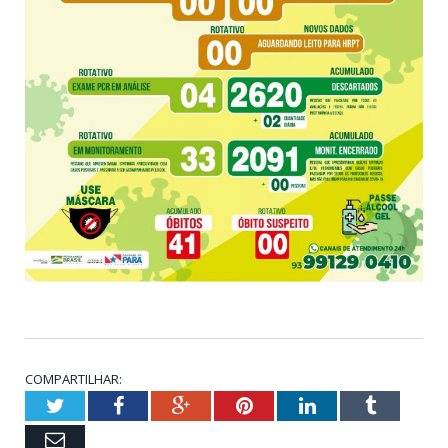
COMPARTILHAR:
Twitter
Facebook
Google+
Pinterest
LinkedIn
Tumblr
Email