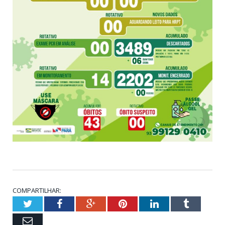
COMPARTILHAR:
Twitter
Facebook
Google+
Pinterest
LinkedIn
Tumblr
Email