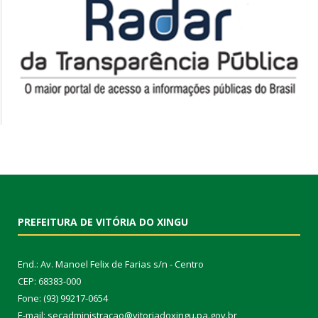
PREFEITURA DE VITÓRIA DO XINGU
End.: Av. Manoel Felix de Farias s/n - Centro
CEP: 68383-000
Fone: (93) 99217-0654
E-mail: secadministracao@vitoriadoxingu.pa.gov.br