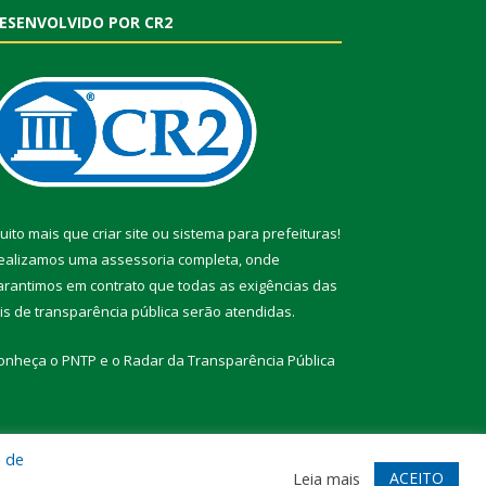
ESENVOLVIDO POR CR2
uito mais que
criar site
ou
sistema para prefeituras
!
ealizamos uma
assessoria
completa, onde
arantimos em contrato que todas as exigências das
eis de transparência pública
serão atendidas.
onheça o
PNTP
e o
Radar da Transparência Pública
a de
te
Acessar Área Administrativa
Acessar Webmail
ACEITO
Leia mais