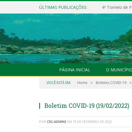
ÚLTIMAS PUBLICAÇÕES:
4º Torneio de P
PÁGINA INICIAL
O MUNICÍPI
»
»
VOCÊ ESTÁ EM:
Home
Boletins COVID-19
Boletim COVID-19 (19/02/2022)
POR
CR2-ADMIN3
EM
19 DE FEVEREIRO DE 2022