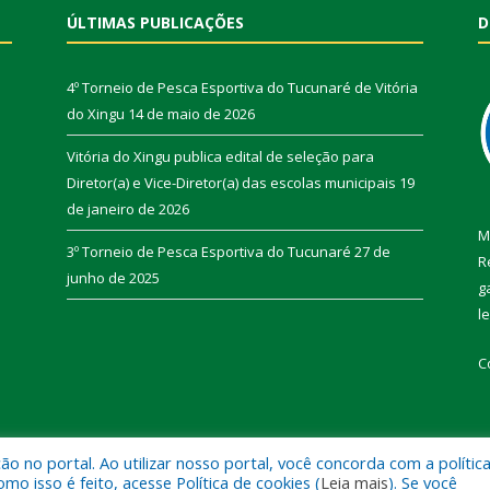
ÚLTIMAS PUBLICAÇÕES
D
4º Torneio de Pesca Esportiva do Tucunaré de Vitória
do Xingu
14 de maio de 2026
Vitória do Xingu publica edital de seleção para
Diretor(a) e Vice-Diretor(a) das escolas municipais
19
de janeiro de 2026
M
3º Torneio de Pesca Esportiva do Tucunaré
27 de
R
junho de 2025
g
l
C
 no portal. Ao utilizar nosso portal, você concorda com a polític
de Vitória do Xingu.
Mapa do Si
 isso é feito, acesse Política de cookies (
Leia mais
). Se você