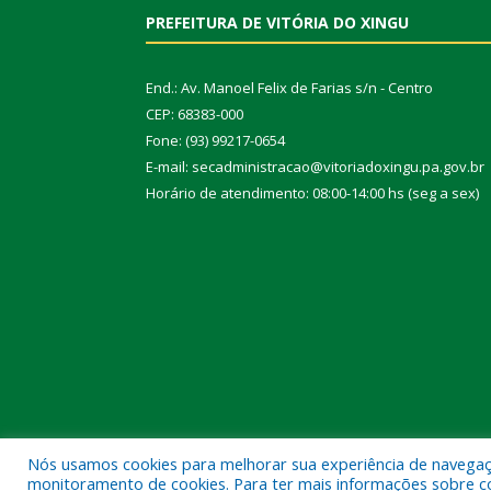
PREFEITURA DE VITÓRIA DO XINGU
End.: Av. Manoel Felix de Farias s/n - Centro
CEP: 68383-000
Fone: (93) 99217-0654
E-mail: secadministracao@vitoriadoxingu.pa.gov.br
Horário de atendimento: 08:00-14:00 hs (seg a sex)
Nós usamos cookies para melhorar sua experiência de navegação
Todos os direitos reservados a Prefeitura Municipal 
monitoramento de cookies. Para ter mais informações sobre como