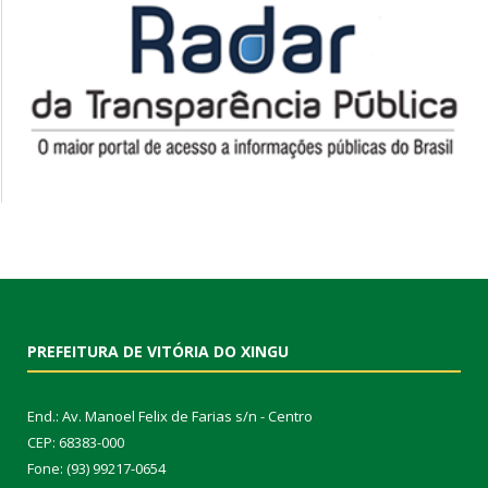
PREFEITURA DE VITÓRIA DO XINGU
End.: Av. Manoel Felix de Farias s/n - Centro
CEP: 68383-000
Fone: (93) 99217-0654