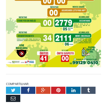
COMPARTILHAR:
Twitter
Facebook
Google+
Pinterest
LinkedIn
Tumblr
Email