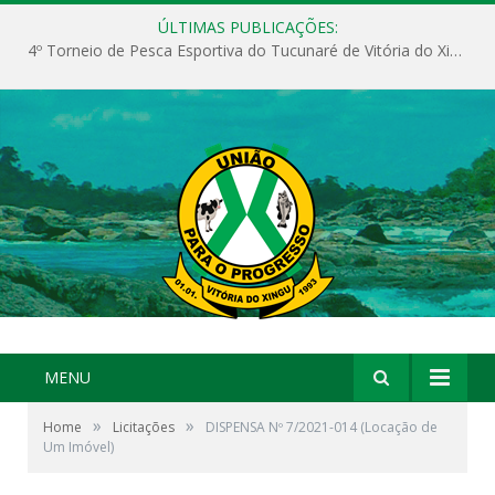
ÚLTIMAS PUBLICAÇÕES:
4º Torneio de Pesca Esportiva do Tucunaré de Vitória do Xingu
MENU
»
»
Home
Licitações
DISPENSA Nº 7/2021-014 (Locação de
Um Imóvel)