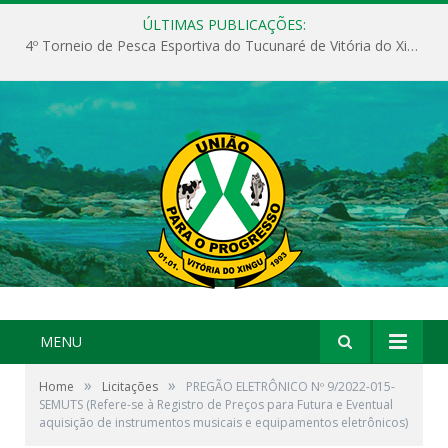
ÚLTIMAS PUBLICAÇÕES:
4º Torneio de Pesca Esportiva do Tucunaré de Vitória do Xingu
MENU
»
»
Home
Licitações
PREGÃO ELETRÔNICO Nº 9/2022-015-
SEMUTS (Refere-se à Registro de Preços para Futura e Eventual
aquisição de instrumentos musicais e equipamentos eletrônicos)