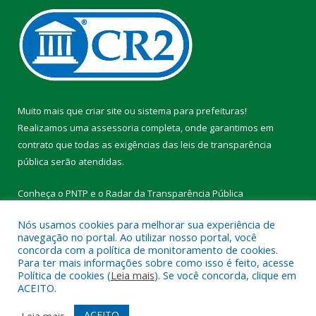
Muito mais que
criar site
ou
sistema para prefeituras
!
Realizamos uma
assessoria
completa, onde garantimos em
contrato que todas as exigências das
leis de transparência
pública
serão atendidas.
Conheça o
PNTP
e o
Radar da Transparência Pública
Nós usamos cookies para melhorar sua experiência de
navegação no portal. Ao utilizar nosso portal, você
concorda com a política de monitoramento de cookies.
Para ter mais informações sobre como isso é feito, acesse
Todos os direitos reservados a Prefeitura Municipal de Vitória do
Política de cookies (
Leia mais
). Se você concorda, clique em
Xingu.
ACEITO.
Mapa do Site
Acessar Área Administrativa
ACEITO
Leia mais