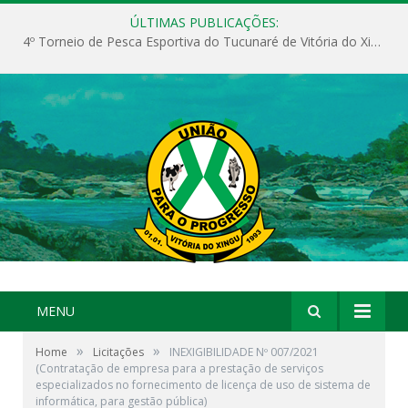
ÚLTIMAS PUBLICAÇÕES:
4º Torneio de Pesca Esportiva do Tucunaré de Vitória do Xingu
MENU
»
»
Home
Licitações
INEXIGIBILIDADE Nº 007/2021
(Contratação de empresa para a prestação de serviços
especializados no fornecimento de licença de uso de sistema de
informática, para gestão pública)