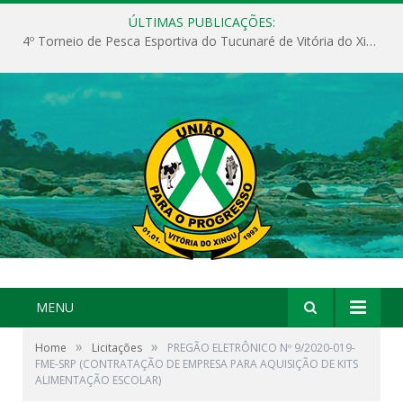
ÚLTIMAS PUBLICAÇÕES:
4º Torneio de Pesca Esportiva do Tucunaré de Vitória do Xingu
MENU
»
»
Home
Licitações
PREGÃO ELETRÔNICO Nº 9/2020-019-
FME-SRP (CONTRATAÇÃO DE EMPRESA PARA AQUISIÇÃO DE KITS
ALIMENTAÇÃO ESCOLAR)