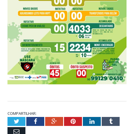
COMPARTILHAR:
Twitter
Facebook
Google+
Pinterest
LinkedIn
Tumblr
Email