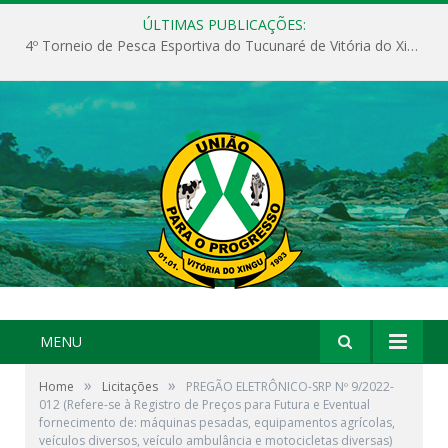
ÚLTIMAS PUBLICAÇÕES:
4º Torneio de Pesca Esportiva do Tucunaré de Vitória do Xingu
MENU
»
»
Home
Licitações
PREGÃO ELETRÔNICO-SRP Nº 9/2022-
012 (Refere-se à Registro de Preços para Futura e Eventual
fornecimento de: máquinas pesadas, equipamentos agrícolas,
veículos diversos, veículo ambulância e motocicletas diversas)