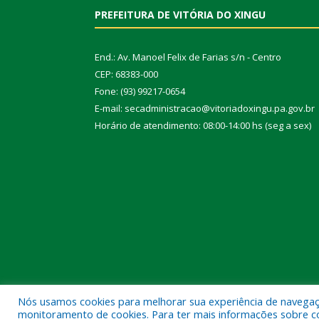
PREFEITURA DE VITÓRIA DO XINGU
End.: Av. Manoel Felix de Farias s/n - Centro
CEP: 68383-000
Fone: (93) 99217-0654
E-mail: secadministracao@vitoriadoxingu.pa.gov.br
Horário de atendimento: 08:00-14:00 hs (seg a sex)
Nós usamos cookies para melhorar sua experiência de navegação
Todos os direitos reservados a Prefeitura Municipal 
monitoramento de cookies. Para ter mais informações sobre como