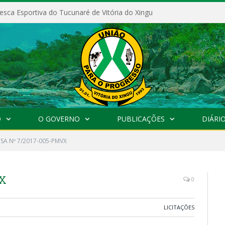
esca Esportiva do Tucunaré de Vitória do Xingu
O
O GOVERNO
PUBLICAÇÕES
DIÁRIO
SA Nº 7/2017-005-PMVX
VX
0
LICITAÇÕES