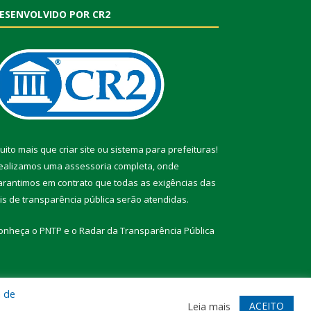
ESENVOLVIDO POR CR2
uito mais que
criar site
ou
sistema para prefeituras
!
ealizamos uma
assessoria
completa, onde
arantimos em contrato que todas as exigências das
eis de transparência pública
serão atendidas.
onheça o
PNTP
e o
Radar da Transparência Pública
a de
te
Acessar Área Administrativa
Acessar Webmail
ACEITO
Leia mais