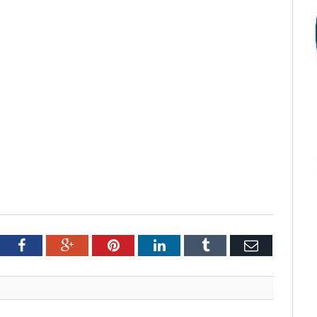
tter
Facebook
Google+
Pinterest
LinkedIn
Tumblr
Email