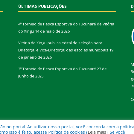
ÚLTIMAS PUBLICAÇÕES
D
4º Torneio de Pesca Esportiva do Tucunaré de Vitória
do Xingu
14 de maio de 2026
Vitória do Xingu publica edital de seleção para
Diretor(a) e Vice-Diretor(a) das escolas municipais
19
de janeiro de 2026
M
3º Torneio de Pesca Esportiva do Tucunaré
27 de
R
junho de 2025
g
l
C
 no portal. Ao utilizar nosso portal, você concorda com a polític
de Vitória do Xingu.
Mapa do Si
 isso é feito, acesse Política de cookies (
Leia mais
). Se você