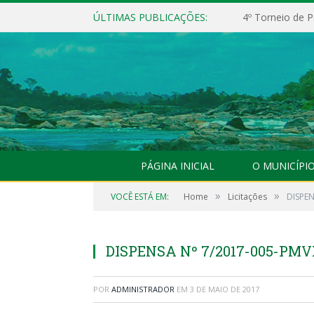
ÚLTIMAS PUBLICAÇÕES:
4º Torneio de P
PÁGINA INICIAL
O MUNICÍPI
»
»
VOCÊ ESTÁ EM:
Home
Licitações
DISPEN
DISPENSA Nº 7/2017-005-PM
POR
ADMINISTRADOR
EM
3 DE MAIO DE 2017