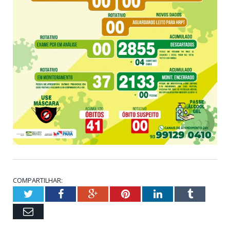
COMPARTILHAR:
Twitter
Facebook
Google+
Pinterest
LinkedIn
Tumblr
Email