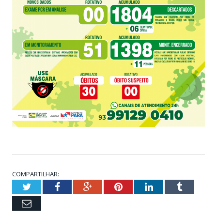
COMPARTILHAR:
Twitter
Facebook
Google+
Pinterest
LinkedIn
Tumblr
Email