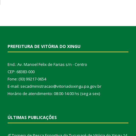
PREFEITURA DE VITÓRIA DO XINGU
End.: Av. Manoel Felix de Farias s/n - Centro
CEP: 68383-000
Fone: (93) 99217-0654
E-mail: secadministracao@vitoriadoxingu.pa.gov.br
Horário de atendimento: 08:00-14:00 hs (seg a sex)
ÚLTIMAS PUBLICAÇÕES
4º Torneio de Pesca Esportiva do Tucunaré de Vitória do Xingu
14