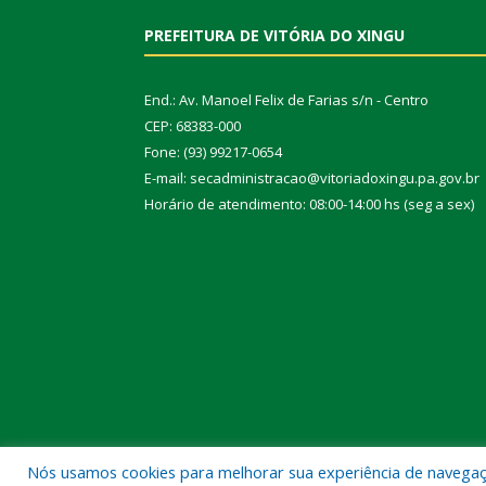
PREFEITURA DE VITÓRIA DO XINGU
End.: Av. Manoel Felix de Farias s/n - Centro
CEP: 68383-000
Fone: (93) 99217-0654
E-mail: secadministracao@vitoriadoxingu.pa.gov.br
Horário de atendimento: 08:00-14:00 hs (seg a sex)
Nós usamos cookies para melhorar sua experiência de navegação