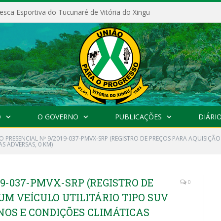
esca Esportiva do Tucunaré de Vitória do Xingu
O
O GOVERNO
PUBLICAÇÕES
DIÁRIO
 PRESENCIAL Nº 9/2019-037-PMVX-SRP (REGISTRO DE PREÇOS PARA AQUISIÇÃO
S ADVERSAS, 0 KM)
19-037-PMVX-SRP (REGISTRO DE
0
UM VEÍCULO UTILITÁRIO TIPO SUV
NOS E CONDIÇÕES CLIMÁTICAS