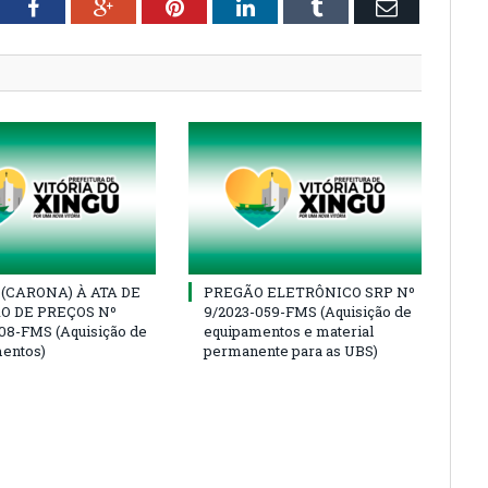
tter
Facebook
Google+
Pinterest
LinkedIn
Tumblr
Email
(CARONA) À ATA DE
PREGÃO ELETRÔNICO SRP Nº
O DE PREÇOS Nº
9/2023-059-FMS (Aquisição de
08-FMS (Aquisição de
equipamentos e material
entos)
permanente para as UBS)