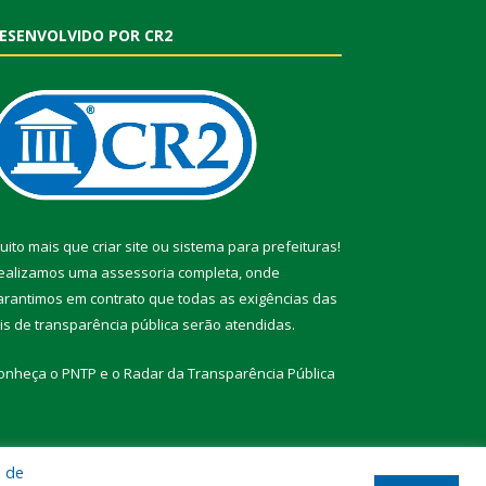
ESENVOLVIDO POR CR2
uito mais que
criar site
ou
sistema para prefeituras
!
ealizamos uma
assessoria
completa, onde
arantimos em contrato que todas as exigências das
eis de transparência pública
serão atendidas.
onheça o
PNTP
e o
Radar da Transparência Pública
a de