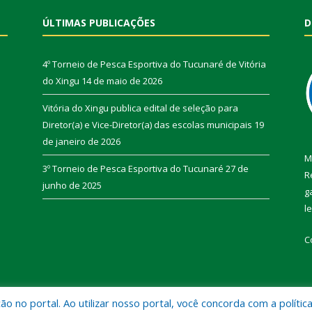
ÚLTIMAS PUBLICAÇÕES
D
4º Torneio de Pesca Esportiva do Tucunaré de Vitória
do Xingu
14 de maio de 2026
Vitória do Xingu publica edital de seleção para
Diretor(a) e Vice-Diretor(a) das escolas municipais
19
de janeiro de 2026
M
3º Torneio de Pesca Esportiva do Tucunaré
27 de
R
junho de 2025
g
l
C
 no portal. Ao utilizar nosso portal, você concorda com a polític