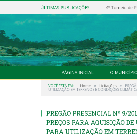
ÚLTIMAS PUBLICAÇÕES:
4º Torneio de P
PÁGINA INICIAL
O MUNICÍPI
»
»
VOCÊ ESTÁ EM:
Home
Licitações
PREGÃO
UTILIZAÇÃO EM TERRENOS E CONDIÇÕES CLIMÁTICA
PREGÃO PRESENCIAL Nº 9/20
PREÇOS PARA AQUISIÇÃO DE 
PARA UTILIZAÇÃO EM TERRE