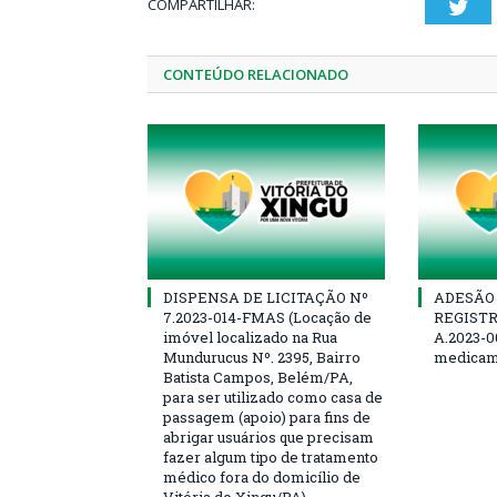
COMPARTILHAR:
Twi
CONTEÚDO RELACIONADO
DISPENSA DE LICITAÇÃO Nº
ADESÃO 
7.2023-014-FMAS (Locação de
REGISTR
imóvel localizado na Rua
A.2023-0
Mundurucus Nº. 2395, Bairro
medicam
Batista Campos, Belém/PA,
para ser utilizado como casa de
passagem (apoio) para fins de
abrigar usuários que precisam
fazer algum tipo de tratamento
médico fora do domicílio de
Vitória do Xingu/PA)