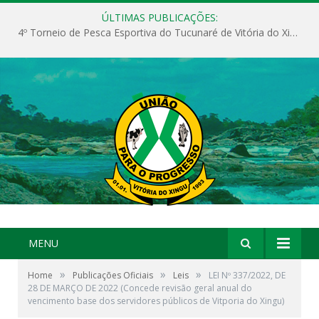
ÚLTIMAS PUBLICAÇÕES:
4º Torneio de Pesca Esportiva do Tucunaré de Vitória do Xingu
MENU
»
»
»
Home
Publicações Oficiais
Leis
LEI Nº 337/2022, DE
28 DE MARÇO DE 2022 (Concede revisão geral anual do
vencimento base dos servidores públicos de Vitporia do Xingu)