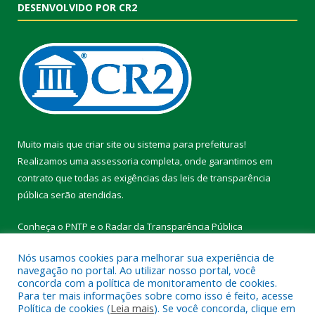
DESENVOLVIDO POR CR2
Muito mais que
criar site
ou
sistema para prefeituras
!
Realizamos uma
assessoria
completa, onde garantimos em
contrato que todas as exigências das
leis de transparência
pública
serão atendidas.
Conheça o
PNTP
e o
Radar da Transparência Pública
Nós usamos cookies para melhorar sua experiência de
navegação no portal. Ao utilizar nosso portal, você
concorda com a política de monitoramento de cookies.
Para ter mais informações sobre como isso é feito, acesse
Todos os direitos reservados a Prefeitura Municipal de Vitória do
Política de cookies (
Leia mais
). Se você concorda, clique em
Xingu.