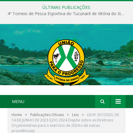
ÚLTIMAS PUBLICAÇÕES:
4º Torneio de Pesca Esportiva do Tucunaré de Vitória do Xingu
MENU
»
»
»
Home
Publicações Oficiais
Leis
LEI Nº 357/2023, DE
14 DE JUNHO DE 2023 (LDO 2024 Dispõe sobre as Diretrizes
Orçamentárias para o exercício de 2024 e dá outras
providências)