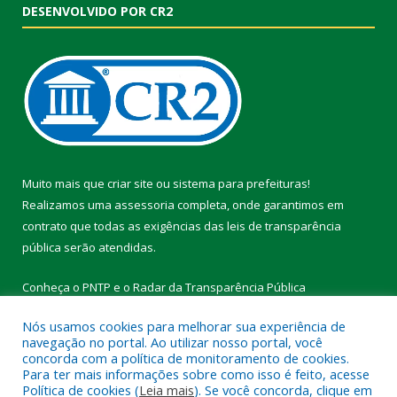
DESENVOLVIDO POR CR2
Muito mais que
criar site
ou
sistema para prefeituras
!
Realizamos uma
assessoria
completa, onde garantimos em
contrato que todas as exigências das
leis de transparência
pública
serão atendidas.
Conheça o
PNTP
e o
Radar da Transparência Pública
Nós usamos cookies para melhorar sua experiência de
navegação no portal. Ao utilizar nosso portal, você
concorda com a política de monitoramento de cookies.
Para ter mais informações sobre como isso é feito, acesse
Todos os direitos reservados a Prefeitura Municipal de Vitória do
Política de cookies (
Leia mais
). Se você concorda, clique em
Xingu.