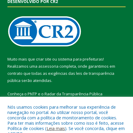
DESENVOLVIDO POR CR2
Muito mais que
criar site
ou
sistema para prefeituras
!
Realizamos uma
assessoria
completa, onde garantimos em
contrato que todas as exigências das
leis de transparência
pública
serão atendidas.
Conheça o
PNTP
e o
Radar da Transparência Pública
Nós usamos cookies para melhorar sua experiência de
navegação no portal. Ao utilizar nosso portal, você
concorda com a política de monitoramento de cookies.
Para ter mais informações sobre como isso é feito, acesse
Todos os direitos reservados a Prefeitura Municipal de Vitória do
Política de cookies (
Leia mais
). Se você concorda, clique em
Xingu.