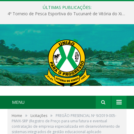
ÚLTIMAS PUBLICAÇÕES:
4º Torneio de Pesca Esportiva do Tucunaré de Vitória do Xingu
MENU
»
»
Home
Licitações
PREGÃO PRESENCIAL Nº 9/2019-005-
PMVX-SRP (Registro de Preço para uma futura e eventual
contratação de empresa especializada em desenvolvimento de
sistemas integrados de gestão educacional aplicado