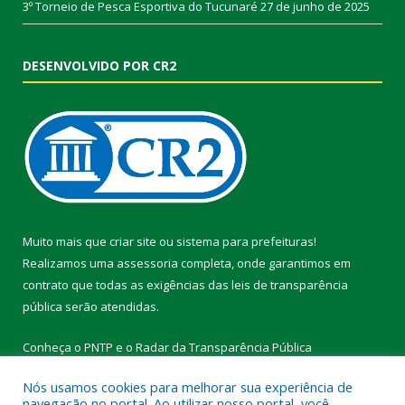
3º Torneio de Pesca Esportiva do Tucunaré
27 de junho de 2025
DESENVOLVIDO POR CR2
Muito mais que
criar site
ou
sistema para prefeituras
!
Realizamos uma
assessoria
completa, onde garantimos em
contrato que todas as exigências das
leis de transparência
pública
serão atendidas.
Conheça o
PNTP
e o
Radar da Transparência Pública
Nós usamos cookies para melhorar sua experiência de
navegação no portal. Ao utilizar nosso portal, você