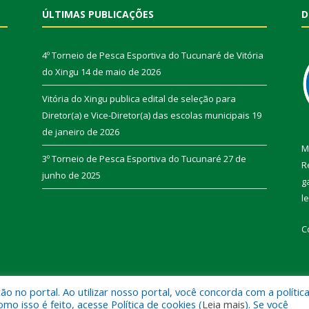
ÚLTIMAS PUBLICAÇÕES
D
4º Torneio de Pesca Esportiva do Tucunaré de Vitória
do Xingu
14 de maio de 2026
Vitória do Xingu publica edital de seleção para
Diretor(a) e Vice-Diretor(a) das escolas municipais
19
de janeiro de 2026
M
3º Torneio de Pesca Esportiva do Tucunaré
27 de
R
junho de 2025
g
l
C
 no portal. Ao utilizar nosso portal, você concorda com a polític
de Vitória do Xingu.
Mapa do Si
 isso é feito, acesse Política de cookies (
Leia mais
). Se você