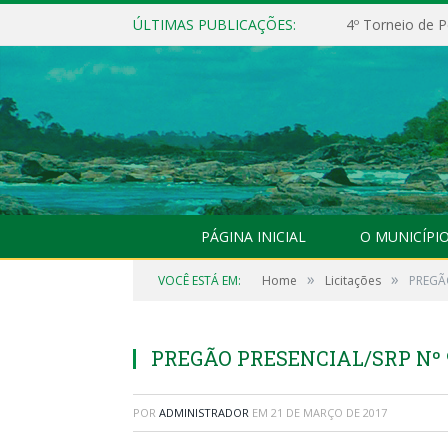
ÚLTIMAS PUBLICAÇÕES:
4º Torneio de P
PÁGINA INICIAL
O MUNICÍPI
»
»
VOCÊ ESTÁ EM:
Home
Licitações
PREGÃO
PREGÃO PRESENCIAL/SRP Nº 
POR
ADMINISTRADOR
EM
21 DE MARÇO DE 2017