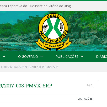
esca Esportiva do Tucunaré de Vitória do Xingu
O
O GOVERNO
PUBLICAÇÕES
DIÁRIO
 PRESENCIAL/SRP Nº 9/2017-008-PMVX-SRP
9/2017-008-PMVX-SRP
0
LICITAÇÕES