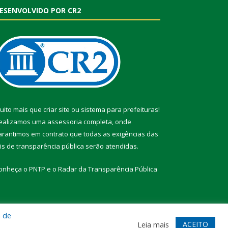
ESENVOLVIDO POR CR2
uito mais que
criar site
ou
sistema para prefeituras
!
ealizamos uma
assessoria
completa, onde
arantimos em contrato que todas as exigências das
eis de transparência pública
serão atendidas.
onheça o
PNTP
e o
Radar da Transparência Pública
a de
te
Acessar Área Administrativa
Acessar Webmail
ACEITO
Leia mais