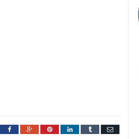
tter
Facebook
Google+
Pinterest
LinkedIn
Tumblr
Email