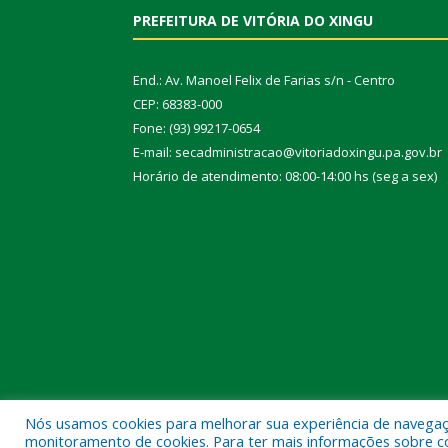
PREFEITURA DE VITÓRIA DO XINGU
End.: Av. Manoel Felix de Farias s/n - Centro
CEP: 68383-000
Fone: (93) 99217-0654
E-mail: secadministracao@vitoriadoxingu.pa.gov.br
Horário de atendimento: 08:00-14:00 hs (seg a sex)
Nós usamos cookies para melhorar sua experiência de navegação
Todos os direitos reservados a Prefeitura Municipal 
monitoramento de cookies. Para ter mais informações sobre como