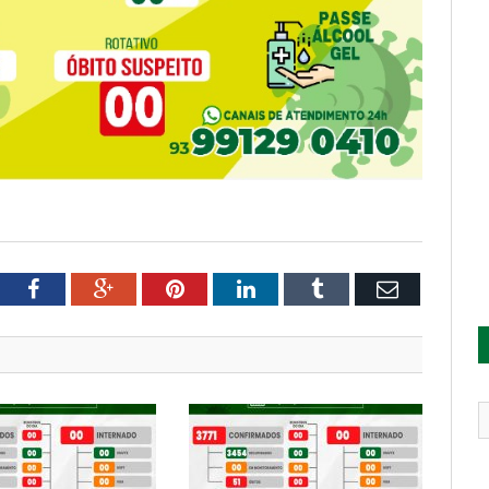
tter
Facebook
Google+
Pinterest
LinkedIn
Tumblr
Email