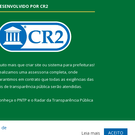
ESENVOLVIDO POR CR2
uito mais que
criar site
ou
sistema para prefeituras
!
ealizamos uma
assessoria
completa, onde
arantimos em contrato que todas as exigências das
eis de transparência pública
serão atendidas.
onheça o
PNTP
e o
Radar da Transparência Pública
a de
te
Acessar Área Administrativa
Acessar Webmail
ACEITO
Leia mais