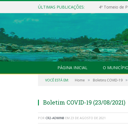
ÚLTIMAS PUBLICAÇÕES:
4º Torneio de P
PÁGINA INICIAL
O MUNICÍPI
»
»
VOCÊ ESTÁ EM:
Home
Boletins COVID-19
Boletim COVID-19 (23/08/2021)
POR
CR2-ADMIN8
EM
23 DE AGOSTO DE 2021