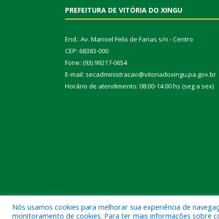
PREFEITURA DE VITÓRIA DO XINGU
End.: Av. Manoel Felix de Farias s/n - Centro
CEP: 68383-000
Fone: (93) 99217-0654
E-mail: secadministracao@vitoriadoxingu.pa.gov.br
Horário de atendimento: 08:00-14:00 hs (seg a sex)
Nós usamos cookies para melhorar sua experiência de navegação
Todos os direitos reservados a Prefeitura Municipal 
monitoramento de cookies. Para ter mais informações sobre como