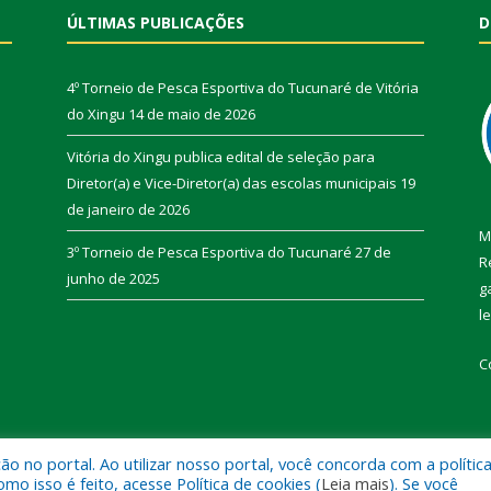
ÚLTIMAS PUBLICAÇÕES
D
4º Torneio de Pesca Esportiva do Tucunaré de Vitória
do Xingu
14 de maio de 2026
Vitória do Xingu publica edital de seleção para
Diretor(a) e Vice-Diretor(a) das escolas municipais
19
de janeiro de 2026
M
3º Torneio de Pesca Esportiva do Tucunaré
27 de
R
junho de 2025
g
l
C
 no portal. Ao utilizar nosso portal, você concorda com a polític
de Vitória do Xingu.
Mapa do Si
 isso é feito, acesse Política de cookies (
Leia mais
). Se você