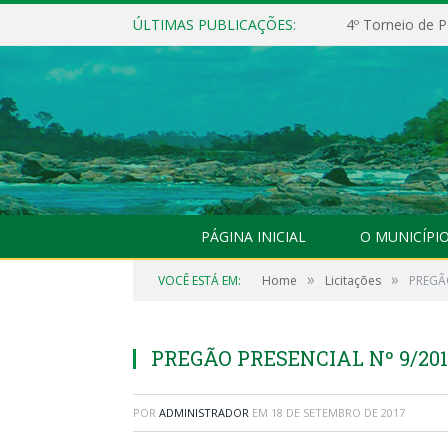
ÚLTIMAS PUBLICAÇÕES:
4º Torneio de P
PÁGINA INICIAL
O MUNICÍPI
»
»
VOCÊ ESTÁ EM:
Home
Licitações
PREGÃO
PREGÃO PRESENCIAL Nº 9/20
POR
ADMINISTRADOR
EM
18 DE SETEMBRO DE 2017