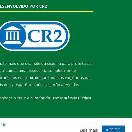
ESENVOLVIDO POR CR2
uito mais que
criar site
ou
sistema para prefeituras
!
ealizamos uma
assessoria
completa, onde
arantimos em contrato que todas as exigências das
eis de transparência pública
serão atendidas.
onheça o
PNTP
e o
Radar da Transparência Pública
a de
te
Acessar Área Administrativa
Acessar Webmail
ACEITO
Leia mais