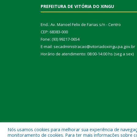
PREFEITURA DE VITÓRIA DO XINGU
End.: Av. Manoel Felix de Farias s/n - Centro
CEP: 68383-000
Fone: (93) 99217-0654
E-mail: secadministracao@vitoriadoxingu.pa.gov.br
Horário de atendimento: 08:00-14:00 hs (seg a sex)
Nós usamos cookies para melhorar sua experiência de navegação
Todos os direitos reservados a Prefeitura Municipal 
monitoramento de cookies. Para ter mais informações sobre como