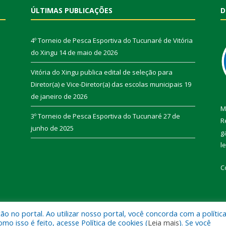
ÚLTIMAS PUBLICAÇÕES
D
4º Torneio de Pesca Esportiva do Tucunaré de Vitória
do Xingu
14 de maio de 2026
Vitória do Xingu publica edital de seleção para
Diretor(a) e Vice-Diretor(a) das escolas municipais
19
de janeiro de 2026
M
3º Torneio de Pesca Esportiva do Tucunaré
27 de
R
junho de 2025
g
l
C
 no portal. Ao utilizar nosso portal, você concorda com a polític
de Vitória do Xingu.
Mapa do Si
 isso é feito, acesse Política de cookies (
Leia mais
). Se você