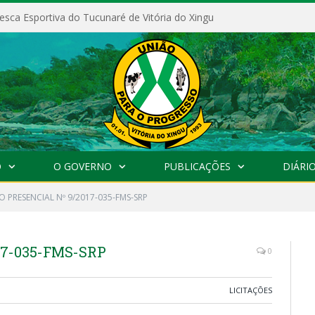
esca Esportiva do Tucunaré de Vitória do Xingu
O
O GOVERNO
PUBLICAÇÕES
DIÁRIO
 PRESENCIAL Nº 9/2017-035-FMS-SRP
17-035-FMS-SRP
0
LICITAÇÕES