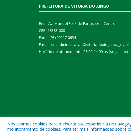
PREFEITURA DE VITÓRIA DO XINGU
End.: Av. Manoel Felix de Farias s/n - Centro
CEP: 68383-000
Fone: (93) 99217-0654
E-mail: secadministracao@vitoriadoxingu.pa.gov.br
Horário de atendimento: 08:00-14:00 hs (seg a sex)
Nós usamos cookies para melhorar sua experiência de navegação
Todos os direitos reservados a Prefeitura Municipal 
monitoramento de cookies. Para ter mais informações sobre como