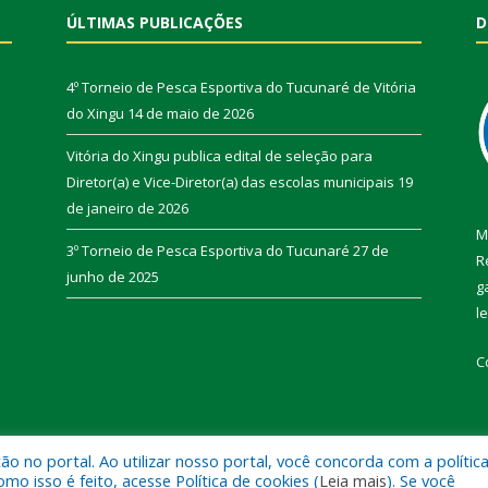
ÚLTIMAS PUBLICAÇÕES
D
4º Torneio de Pesca Esportiva do Tucunaré de Vitória
do Xingu
14 de maio de 2026
Vitória do Xingu publica edital de seleção para
Diretor(a) e Vice-Diretor(a) das escolas municipais
19
de janeiro de 2026
M
3º Torneio de Pesca Esportiva do Tucunaré
27 de
R
junho de 2025
g
l
C
 no portal. Ao utilizar nosso portal, você concorda com a polític
de Vitória do Xingu.
Mapa do Si
 isso é feito, acesse Política de cookies (
Leia mais
). Se você