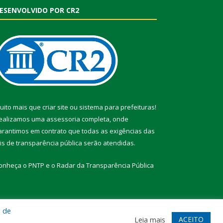
ESENVOLVIDO POR CR2
uito mais que
criar site
ou
sistema para prefeituras
!
ealizamos uma
assessoria
completa, onde
arantimos em contrato que todas as exigências das
eis de transparência pública
serão atendidas.
onheça o
PNTP
e o
Radar da Transparência Pública
a de
te
Acessar Área Administrativa
Acessar Webmail
ACEITO
Leia mais