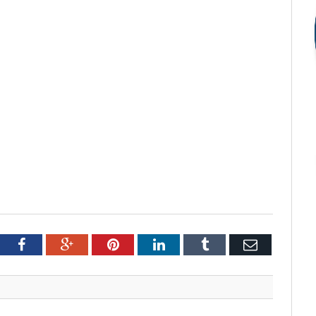
tter
Facebook
Google+
Pinterest
LinkedIn
Tumblr
Email