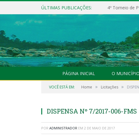
ÚLTIMAS PUBLICAÇÕES:
4º Torneio de P
PÁGINA INICIAL
O MUNICÍPI
»
»
VOCÊ ESTÁ EM:
Home
Licitações
DISPEN
DISPENSA Nº 7/2017-006-FMS
POR
ADMINISTRADOR
EM
2 DE MAIO DE 2017