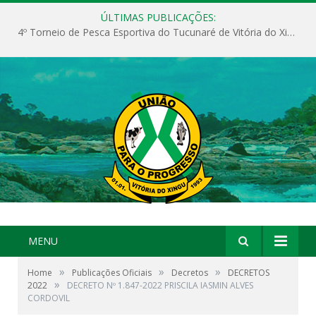
ÚLTIMAS PUBLICAÇÕES:
4º Torneio de Pesca Esportiva do Tucunaré de Vitória do Xingu
MENU
»
»
»
Home
Publicações Oficiais
Decretos
DECRETOS
»
2022
DECRETO Nº 1.847-2022 PRISCILA IASMIN ALVES
CORDOVIL