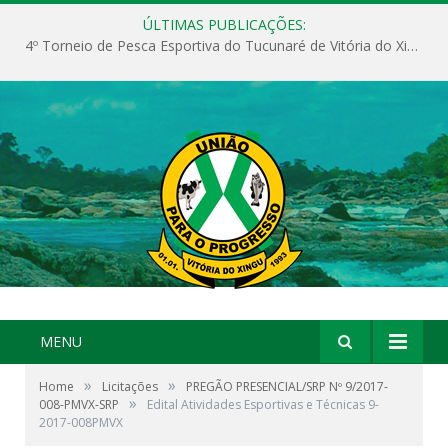
ÚLTIMAS PUBLICAÇÕES:
4º Torneio de Pesca Esportiva do Tucunaré de Vitória do Xingu
MENU
»
»
Home
Licitações
PREGÃO PRESENCIAL/SRP Nº 9/2017-
»
008-PMVX-SRP
Edital Atividades Esportivas e Técnicas 9-
2017-008PMVX