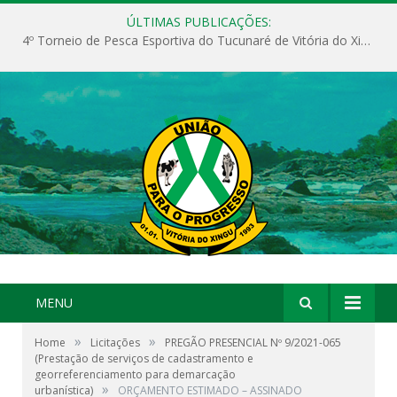
ÚLTIMAS PUBLICAÇÕES:
4º Torneio de Pesca Esportiva do Tucunaré de Vitória do Xingu
MENU
»
»
Home
Licitações
PREGÃO PRESENCIAL Nº 9/2021-065
(Prestação de serviços de cadastramento e
georreferenciamento para demarcação
»
urbanística)
ORÇAMENTO ESTIMADO – ASSINADO